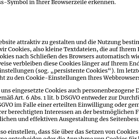
ss-Symbol in Ihrer Browserzeile erkennen.
site attraktiv zu gestalten und die Nutzung best
r Cookies, also kleine Textdateien, die auf Ihrem
okies nach Schließen des Browsers automatisch wie
eise verbleiben diese Cookies länger auf Ihrem E
nstellungen (sog. „persistente Cookies“). Im letzt
cht zu den Cookie-Einstellungen Ihres Webbrowse
 uns eingesetzte Cookies auch personenbezogene D
emäß Art. 6 Abs. 1 lit. b DSGVO entweder zur Durch
DSGVO im Falle einer erteilten Einwilligung oder gemäß
r berechtigten Interessen an der bestmöglichen Fu
ichen und effektiven Ausgestaltung des Seitenbes
so einstellen, dass Sie über das Setzen von Cookie
me entscheiden oder die Annahme von Cookies für 