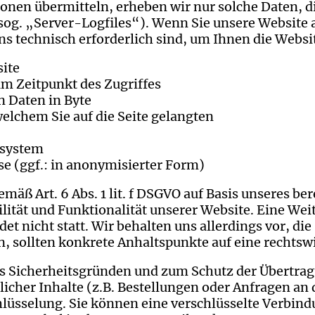
onen übermitteln, erheben wir nur solche Daten, d
(sog. „Server-Logfiles“). Wenn Sie unsere Website 
uns technisch erforderlich sind, um Ihnen die Webs
ite
m Zeitpunkt des Zugriffes
 Daten in Byte
elchem Sie auf die Seite gelangten
ssystem
e (ggf.: in anonymisierter Form)
emäß Art. 6 Abs. 1 lit. f DSGVO auf Basis unseres be
ilität und Funktionalität unserer Website. Eine We
t nicht statt. Wir behalten uns allerdings vor, die
n, sollten konkrete Anhaltspunkte auf eine rechts
us Sicherheitsgründen und zum Schutz der Übertr
licher Inhalte (z.B. Bestellungen oder Anfragen an
üsselung. Sie können eine verschlüsselte Verbind