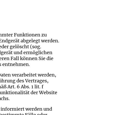
immter Funktionen zu
 Endgerät abgelegt werden.
der gelöscht (sog.
ndgerät und ermöglichen
eren Fall können Sie die
rs entnehmen.
aten verarbeitet werden,
führung des Vertrages,
 Art. 6 Abs. 1 lit. f
nktionalität der Website
uchs.
s informiert werden und
bestimmte Fälle oder