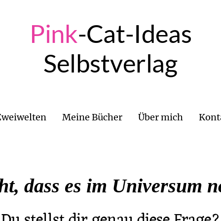
Pink
-
Cat
-
Ideas
Selbstverlag
Zweiwelten
Meine Bücher
Über mich
Kont
ht, dass es im Universum no
Du stellst dir genau diese Frage?